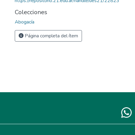
https://repositorio.21.edu.ar/handle/ues21/22823
Colecciones
Abogacía
Página completa del ítem