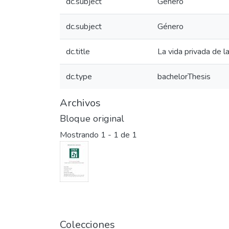
dc.subject
Género
dc.subject
Género
dc.title
La vida privada de l
dc.type
bachelorThesis
Archivos
Bloque original
Mostrando
1 - 1 de 1
Colecciones