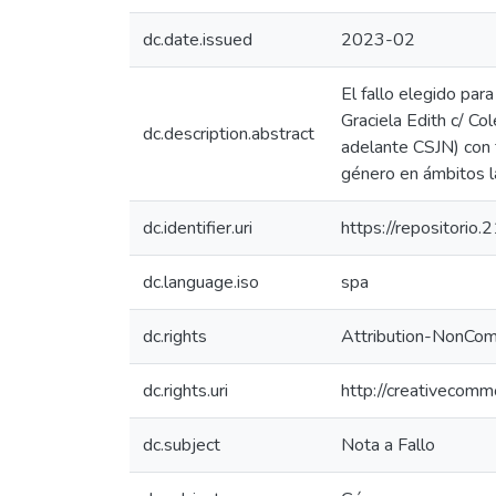
dc.date.issued
2023-02
El fallo elegido par
Graciela Edith c/ Co
dc.description.abstract
adelante CSJN) con f
género en ámbitos l
dc.identifier.uri
https://repositorio
dc.language.iso
spa
dc.rights
Attribution-NonComm
dc.rights.uri
http://creativecomm
dc.subject
Nota a Fallo