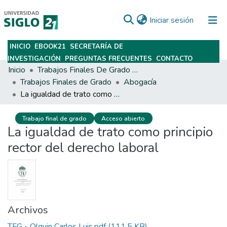
(current)
Iniciar sesión
INICIO
EBOOK21
SECRETARÍA DE
Subir
INVESTIGACIÓN
PREGUNTAS FRECUENTES
CONTACTO
Inicio
Trabajos Finales De Grado Y Posgrado
Trabajos Finales de Grado
Abogacía
La igualdad de trato como principio rector del derecho laboral
Trabajo final de grado
Acceso abierto
La igualdad de trato como principio
rector del derecho laboral
Archivos
TFG - Olguin Carlos Luis.pdf
(111.5 KB)