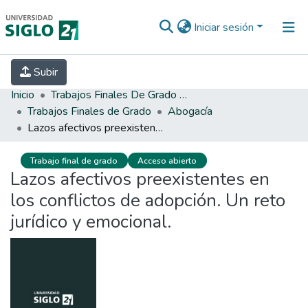
Iniciar sesión
INICIO
EBOOK21
SECRETARÍA DE
Subir
INVESTIGACIÓN
PREGUNTAS FRECUENTES
CONTACTO
Inicio
Trabajos Finales De Grado Y Posgrado
Trabajos Finales de Grado
Abogacía
Lazos afectivos preexistentes en los conflictos de adopción. Un reto jurídico y emocional.
Trabajo final de grado
Acceso abierto
Lazos afectivos preexistentes en
los conflictos de adopción. Un reto
jurídico y emocional.