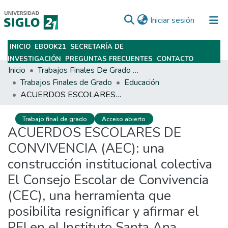
(current)
Iniciar sesión
INICIO
EBOOK21
SECRETARÍA DE
Subir
INVESTIGACIÓN
PREGUNTAS FRECUENTES
CONTACTO
Inicio
Trabajos Finales De Grado Y Posgrado
Trabajos Finales de Grado
Educación
ACUERDOS ESCOLARES DE CONVIVENCIA (AEC): una construcción institucional colectiva El Consejo Escolar de Convivencia (CEC), una herramienta que posibilita resignificar y afirmar el PEI en el Instituto Santa Ana.
Trabajo final de grado
Acceso abierto
ACUERDOS ESCOLARES DE
CONVIVENCIA (AEC): una
construcción institucional colectiva
El Consejo Escolar de Convivencia
(CEC), una herramienta que
posibilita resignificar y afirmar el
PEI en el Instituto Santa Ana.