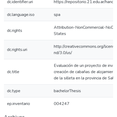
dc.identifier.uri
https://repositorio.21.edu.ar/han
dc.language.iso
spa
Attribution-NonCommercial-NoDer
dc.rights
States
http://creativecommons.org/licens
dc.rights.uri
nd/3.0/us/
Evaluación de un proyecto de invers
dc.title
creación de cabañas de alojamient
de la silleta en la provincia de Salt
dc.type
bachelorThesis
ep.inventario
004247