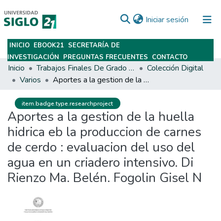
(current)
Iniciar sesión
INICIO
EBOOK21
SECRETARÍA DE
Subir
INVESTIGACIÓN
PREGUNTAS FRECUENTES
CONTACTO
Inicio
Trabajos Finales De Grado Y Posgrado
Colección Digital
Varios
Aportes a la gestion de la huella hidrica eb la produccion de carnes de cerdo : evaluacion del uso del agua en un criadero intensivo. Di Rienzo Ma. Belén. Fogolin Gisel N
item.badge.type.researchproject
Aportes a la gestion de la huella
hidrica eb la produccion de carnes
de cerdo : evaluacion del uso del
agua en un criadero intensivo. Di
Rienzo Ma. Belén. Fogolin Gisel N