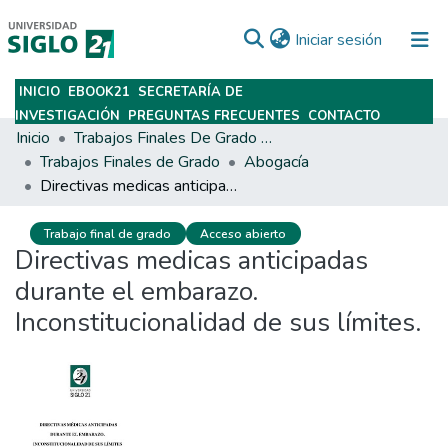
(current)
Iniciar sesión
INICIO
EBOOK21
SECRETARÍA DE
Subir
INVESTIGACIÓN
PREGUNTAS FRECUENTES
CONTACTO
Inicio
Trabajos Finales De Grado Y Posgrado
Trabajos Finales de Grado
Abogacía
Directivas medicas anticipadas durante el embarazo. Inconstitucionalidad de sus límites.
Trabajo final de grado
Acceso abierto
Directivas medicas anticipadas
durante el embarazo.
Inconstitucionalidad de sus límites.