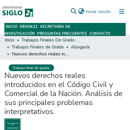
(current)
Iniciar sesión
INICIO
EBOOK21
SECRETARÍA DE
Subir
INVESTIGACIÓN
PREGUNTAS FRECUENTES
CONTACTO
Inicio
Trabajos Finales De Grado Y Posgrado
Trabajos Finales de Grado
Abogacía
Nuevos derechos reales introducidos en el Código Civil y Comercial de la Nación. Análisis de sus principales problemas interpretativos.
Trabajo final de grado
Nuevos derechos reales
introducidos en el Código Civil y
Comercial de la Nación. Análisis de
sus principales problemas
interpretativos.