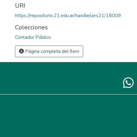
URI
https://repositorio.21.edu.ar/handle/ues21/18009
Colecciones
Contador Público
Página completa del ítem