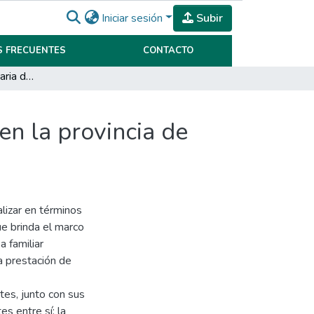
Iniciar sesión
Subir
 FRECUENTES
CONTACTO
Reorganización societaria de una empresa familiar en la provincia de Córdoba en el año 2019.
en la provincia de
alizar en términos
ue brinda el marco
 familiar
a prestación de
tes, junto con sus
s entre sí: la