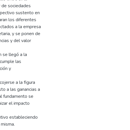
y de sociedades
spectivo sustento en
ran los diferentes
ectados a la empresa
etaria, y se ponen de
cias y del valor
 se llegó a la
 cumple las
ción y
ojerse a la figura
sto a las ganancias a
 tal fundamento se
izar el impacto
utivo estableciendo
a misma.