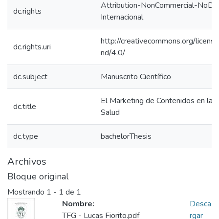
Attribution-NonCommercial-NoDeri
dc.rights
Internacional
http://creativecommons.org/licens
dc.rights.uri
nd/4.0/
dc.subject
Manuscrito Científico
El Marketing de Contenidos en la In
dc.title
Salud
dc.type
bachelorThesis
Archivos
Bloque original
Mostrando
1 - 1 de 1
Nombre:
Desca
TFG - Lucas Fiorito.pdf
rgar