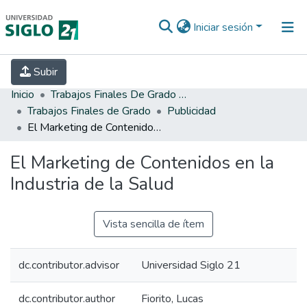
Iniciar sesión
INICIO
EBOOK21
SECRETARÍA DE
Subir
INVESTIGACIÓN
PREGUNTAS FRECUENTES
CONTACTO
Inicio
Trabajos Finales De Grado Y Posgrado
Trabajos Finales de Grado
Publicidad
El Marketing de Contenidos en la Industria de la Salud
El Marketing de Contenidos en la
Industria de la Salud
Vista sencilla de ítem
dc.contributor.advisor
Universidad Siglo 21
dc.contributor.author
Fiorito, Lucas