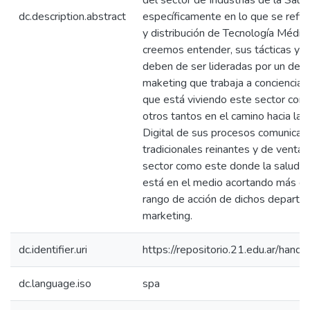
del sector de Industrias de la Salud
dc.description.abstract
específicamente en lo que se refie
y distribución de Tecnología Médica,
creemos entender, sus tácticas y e
deben de ser lideradas por un de
maketing que trabaja a conciencia d
que está viviendo este sector com
otros tantos en el camino hacia la 
Digital de sus procesos comunicac
tradicionales reinantes y de venta
sector como este donde la salud s
está en el medio acortando más de
rango de acción de dichos depart
marketing.
dc.identifier.uri
https://repositorio.21.edu.ar/han
dc.language.iso
spa