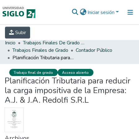
Iniciar sesión
INICIO
EBOOK21
SECRETARÍA DE
Subir
INVESTIGACIÓN
PREGUNTAS FRECUENTES
CONTACTO
Inicio
Trabajos Finales De Grado Y Posgrado
Trabajos Finales de Grado
Contador Público
Planificación Tributaria para reducir la carga impositiva de la Empresa: A.J. & J.A. Redolfi S.R.L
Trabajo final de grado
Acceso abierto
Planificación Tributaria para reducir
la carga impositiva de la Empresa:
A.J. & J.A. Redolfi S.R.L
Archivos