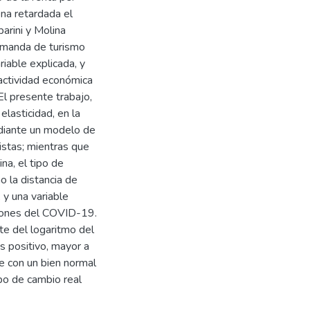
ena retardada el
arini y Molina
demanda de turismo
iable explicada, y
 actividad económica
El presente trabajo,
lasticidad, en la
diante un modelo de
istas; mientras que
na, el tipo de
o la distancia de
 y una variable
cciones del COVID-19.
nte del logaritmo del
s positivo, mayor a
e con un bien normal
ipo de cambio real