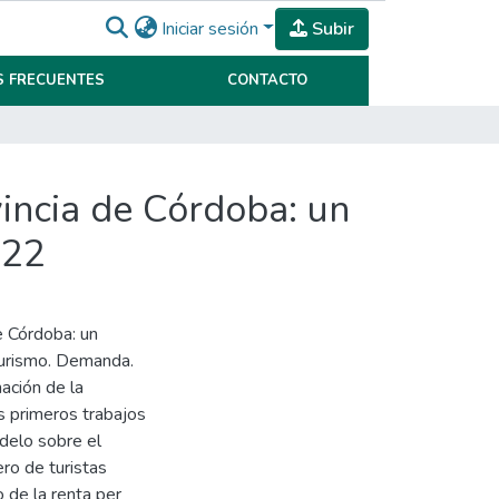
Iniciar sesión
Subir
 FRECUENTES
CONTACTO
vincia de Córdoba: un
022
e Córdoba: un
Turismo. Demanda.
mación de la
 primeros trabajos
delo sobre el
ro de turistas
o de la renta per