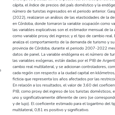
cápita, el índice de precios del país doméstico y la endóg
número de turistas ingresados en el periodo anterior. Gasp
(2022), realizaron un análisis de las elasticidades de la 
en Córdoba, donde tomaron la variable ocupación como var
las variables explicativas son el estimador mensual de la
como variable proxy del ingreso; y el tipo de cambio real. 
analiza el comportamiento de la demanda de turismo y su e
provincia de Córdoba, durante el periodo 2007-2022 me
datos de panel. La variable endógena es el número de tur
las variables exógenas, están dadas por el PIB de Argenti
cambio real multilateral, y se adicionan controladores, com
s
cada región con respecto a la ciudad capital en kilómetros,
ficticia que representa los años afectados por las restri
En relación a los resultados, el valor de 3,60 del coeficie
PIB, como proxy del ingreso de los turistas domésticos, e
uno y significativamente diferente de cero (se correspond
y de lujo). El coeficiente estimado para el logaritmo del t
multilateral, 0,81 es positivo y significativo.