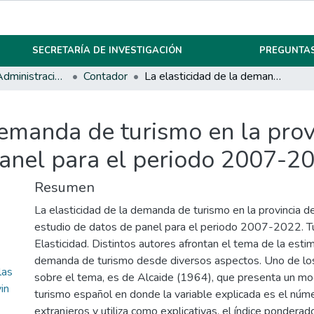
SECRETARÍA DE INVESTIGACIÓN
PREGUNTAS
Ciencias de la Administración y Management
Contador
La elasticidad de la demanda de turismo en la provincia de Córdoba: un estudio de datos de panel para el periodo 2007-2022
demanda de turismo en la pro
panel para el periodo 2007-2
Resumen
La elasticidad de la demanda de turismo en la provincia d
estudio de datos de panel para el periodo 2007-2022. 
Elasticidad. Distintos autores afrontan el tema de la esti
demanda de turismo desde diversos aspectos. Uno de los
las
sobre el tema, es de Alcaide (1964), que presenta un mo
in
turismo español en donde la variable explicada es el núme
extranjeros y utiliza como explicativas, el índice ponderad