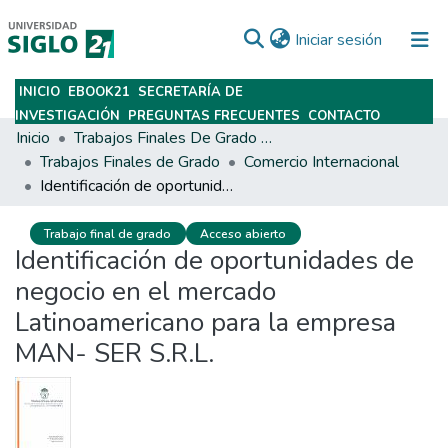
(current)
Iniciar sesión
INICIO
EBOOK21
SECRETARÍA DE
Subir
INVESTIGACIÓN
PREGUNTAS FRECUENTES
CONTACTO
Inicio
Trabajos Finales De Grado Y Posgrado
Trabajos Finales de Grado
Comercio Internacional
Identificación de oportunidades de negocio en el mercado Latinoamericano para la empresa MAN- SER S.R.L.
Trabajo final de grado
Acceso abierto
Identificación de oportunidades de
negocio en el mercado
Latinoamericano para la empresa
MAN- SER S.R.L.