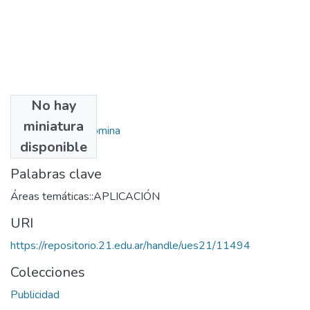
No hay
Autores
miniatura
Layús Huespe, Romina
disponible
Palabras clave
Áreas temáticas::APLICACIÓN
URI
https://repositorio.21.edu.ar/handle/ues21/11494
Colecciones
Publicidad