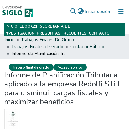
(current)
Iniciar sesión
INICIO
EBOOK21
SECRETARÍA DE
Subir
INVESTIGACIÓN
PREGUNTAS FRECUENTES
CONTACTO
Inicio
Trabajos Finales De Grado Y Posgrado
Trabajos Finales de Grado
Contador Público
Informe de Planificación Tributaria aplicado a la empresa Redolfi S.R.L para disminuir cargas fiscales y maximizar beneficios
Trabajo final de grado
Acceso abierto
Informe de Planificación Tributaria
aplicado a la empresa Redolfi S.R.L
para disminuir cargas fiscales y
maximizar beneficios