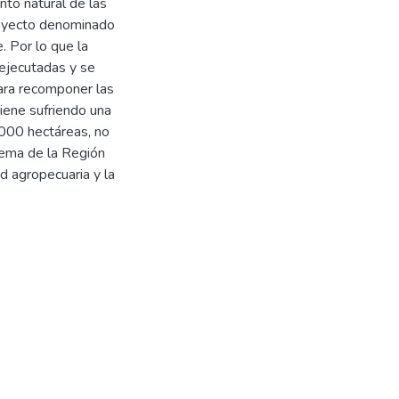
ento natural de las
royecto denominado
. Por lo que la
 ejecutadas y se
para recomponer las
iene sufriendo una
000 hectáreas, no
tema de la Región
d agropecuaria y la