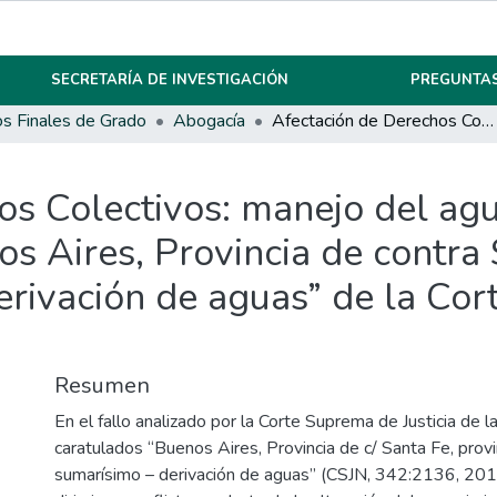
SECRETARÍA DE INVESTIGACIÓN
PREGUNTAS
os Finales de Grado
Abogacía
Afectación de Derechos Colectivos: manejo del agua como recurso vital en la sentencia “Buenos Aires, Provincia de contra Santa Fe, provincia de sobre sumarísimo – derivación de aguas” de la Corte Suprema de Justicia de la Nación.
os Colectivos: manejo del agu
os Aires, Provincia de contra 
rivación de aguas” de la Cor
Resumen
En el fallo analizado por la Corte Suprema de Justicia de l
caratulados “Buenos Aires, Provincia de c/ Santa Fe, provi
sumarísimo – derivación de aguas” (CSJN, 342:2136, 2019