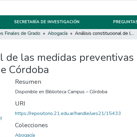
SECRETARÍA DE INVESTIGACIÓN
PREGUNTAS
os Finales de Grado
Abogacía
Análisis constitucional de las medidas preventivas en el régimen disciplinario policial de Córdoba
al de las medidas preventivas
 de Córdoba
Resumen
Disponible en Biblioteca Campus – Córdoba
URI
https://repositorio.21.edu.ar/handle/ues21/15433
f
Colecciones
Abogacía