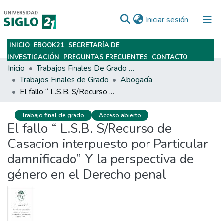
(current)
Iniciar sesión
INICIO
EBOOK21
SECRETARÍA DE
Subir
INVESTIGACIÓN
PREGUNTAS FRECUENTES
CONTACTO
Inicio
Trabajos Finales De Grado Y Posgrado
Trabajos Finales de Grado
Abogacía
El fallo “ L.S.B. S/Recurso de Casacion interpuesto por Particular damnificado” Y la perspectiva de género en el Derecho penal
Trabajo final de grado
Acceso abierto
El fallo “ L.S.B. S/Recurso de
Casacion interpuesto por Particular
damnificado” Y la perspectiva de
género en el Derecho penal