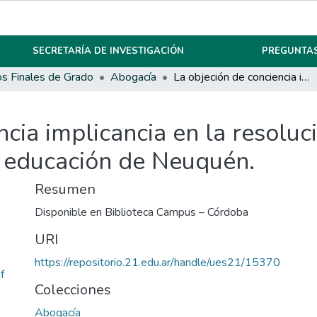
SECRETARÍA DE INVESTIGACIÓN
PREGUNTAS
os Finales de Grado
Abogacía
La objeción de conciencia implicancia en la resolución 100/95 del Consejo provincial de educación de Neuquén.
ncia implicancia en la resolu
e educación de Neuquén.
Resumen
Disponible en Biblioteca Campus – Córdoba
URI
https://repositorio.21.edu.ar/handle/ues21/15370
f
Colecciones
Abogacía