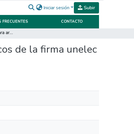
Iniciar sesión
Subir
 FRECUENTES
CONTACTO
Sistema de costeo para armado de tableros eléctricos de la firma unelec SA de la ciudad de Neuquén capital
os de la firma unelec