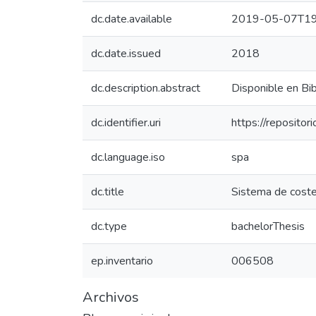
dc.date.available
2019-05-07T19
dc.date.issued
2018
dc.description.abstract
Disponible en Bi
dc.identifier.uri
https://reposito
dc.language.iso
spa
dc.title
Sistema de coste
dc.type
bachelorThesis
ep.inventario
006508
Archivos