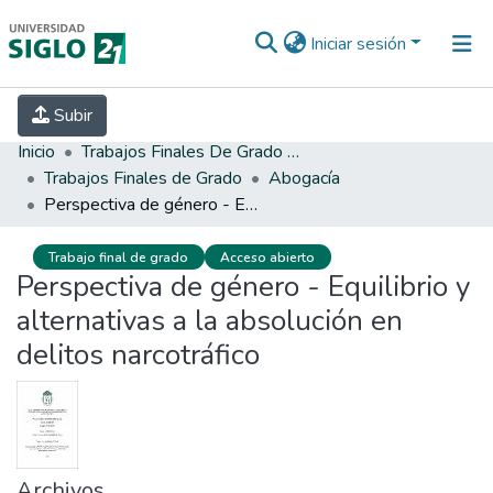
Iniciar sesión
INICIO
EBOOK21
SECRETARÍA DE
Subir
INVESTIGACIÓN
PREGUNTAS FRECUENTES
CONTACTO
Inicio
Trabajos Finales De Grado Y Posgrado
Trabajos Finales de Grado
Abogacía
Perspectiva de género - Equilibrio y alternativas a la absolución en delitos narcotráfico
Trabajo final de grado
Acceso abierto
Perspectiva de género - Equilibrio y
alternativas a la absolución en
delitos narcotráfico
Archivos