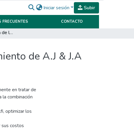
Iniciar sesión
Subir
 FRECUENTES
CONTACTO
Determinación óptima de la estructura de financiamiento de A.J & J.A Redolfi SRL
iento de A.J & J.A
mente en tratar de
a la combinación
i, optimizar los
y sus costos