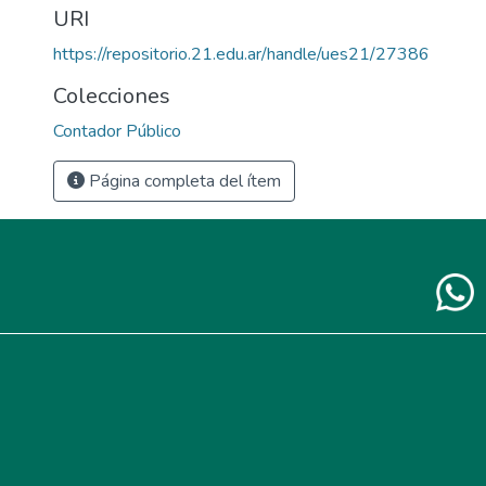
URI
https://repositorio.21.edu.ar/handle/ues21/27386
Colecciones
Contador Público
Página completa del ítem