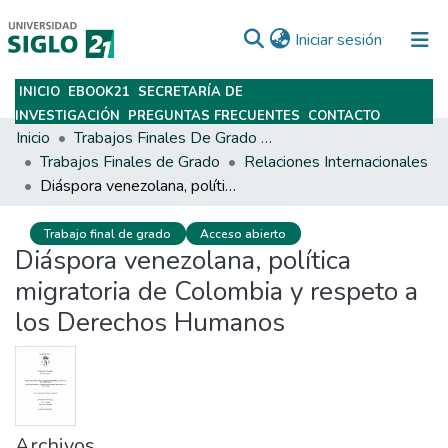
(current)
Iniciar sesión
INICIO
EBOOK21
SECRETARÍA DE
Subir
INVESTIGACIÓN
PREGUNTAS FRECUENTES
CONTACTO
Inicio
Trabajos Finales De Grado Y Posgrado
Trabajos Finales de Grado
Relaciones Internacionales
Diáspora venezolana, política migratoria de Colombia y respeto a los Derechos Humanos
Trabajo final de grado
Acceso abierto
Diáspora venezolana, política
migratoria de Colombia y respeto a
los Derechos Humanos
Archivos