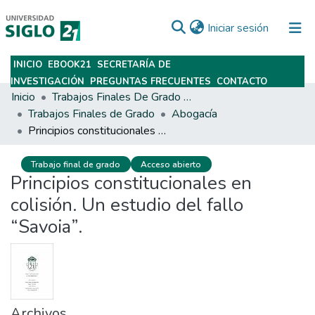
(current)
Iniciar sesión
INICIO
EBOOK21
SECRETARÍA DE
Subir
INVESTIGACIÓN
PREGUNTAS FRECUENTES
CONTACTO
Inicio
Trabajos Finales De Grado Y Posgrado
Trabajos Finales de Grado
Abogacía
Principios constitucionales en colisión. Un estudio del fallo “Savoia”.
Trabajo final de grado
Acceso abierto
Principios constitucionales en
colisión. Un estudio del fallo
“Savoia”.
Archivos