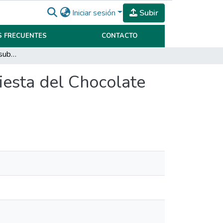
Iniciar sesión
Subir
 FRECUENTES
CONTACTO
Diseño y promoción de submarca turismo para la Fiesta del Chocolate Alpino
iesta del Chocolate