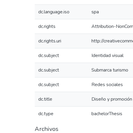
dc.language.iso
spa
dc.rights
Attribution-NonComm
dc.rights.uri
http://creativecomm
dc.subject
Identidad visual
dc.subject
Submarca turismo
dc.subject
Redes sociales
dc.title
Diseño y promoción 
dc.type
bachelorThesis
Archivos