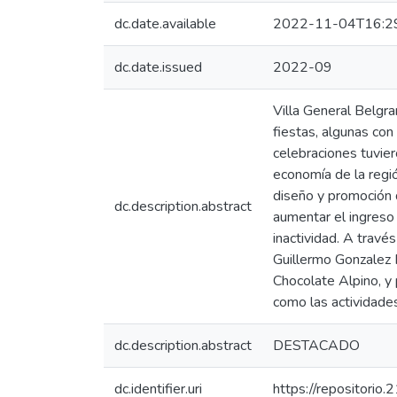
dc.date.available
2022-11-04T16:2
dc.date.issued
2022-09
Villa General Belgra
fiestas, algunas co
celebraciones tuvie
economía de la regió
diseño y promoción 
dc.description.abstract
aumentar el ingreso 
inactividad. A trav
Guillermo Gonzalez Ru
Chocolate Alpino, y 
como las actividades
dc.description.abstract
DESTACADO
dc.identifier.uri
https://repositorio