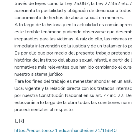
través de leyes como la Ley 25.087, la Ley 27.852 etc. A 
acrecienta la posibilidad y obligación de denunciar a tod
conocimiento de hechos de abuso sexual en menores.
A lo largo de la historia y en la actualidad es común aprec
este terrible fenómeno pudiendo observarse que desem
irreparables para las víctimas. A raíz de ello, las mismas 
inmediata intervención de la justicia y de un tratamiento 
Es por ello que por medio del presente trabajo pretendo r
histórica del instituto del abuso sexual infantil, a partir de 
normativas más relevantes que han ido cambiando el curs
nuestro sistema jurídico.
Para los fines del trabajo es menester ahondar en un anális
local vigente y la relación directa con los tratados internac
por nuestra Constitución Nacional en su art. 77 inc. 22. 
esbozarán a lo largo de la obra todas las cuestiones norm
procedimentales al respecto.
URI
https://repositorio.21.edu.ar/handle/ues21/15840