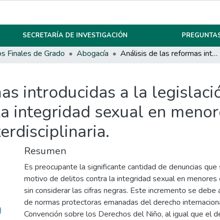
SECRETARÍA DE INVESTIGACIÓN
PREGUNTAS
os Finales de Grado
Abogacía
Análisis de las reformas introducidas a la legislación Argentina respecto de los delitos contra la integridad sexual en menores y sus efectos. Visión normativa e interdisciplinaria.
mas introducidas a la legislac
 la integridad sexual en menor
erdisciplinaria.
Resumen
Es preocupante la significante cantidad de denuncias que 
motivo de delitos contra la integridad sexual en menores 
sin considerar las cifras negras. Este incremento se debe
de normas protectoras emanadas del derecho internaciona
)
Convención sobre los Derechos del Niño, al igual que el d