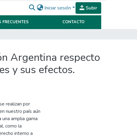
Iniciar sesión
Subir
 FRECUENTES
CONTACTO
ión Argentina respecto
es y sus efectos.
se realizan por
en nuestro país aún
 a una amplia gama
l, como la
erecho interno a