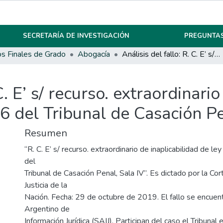
SECRETARÍA DE INVESTIGACIÓN
PREGUNTAS
os Finales de Grado
Abogacía
Análisis del fallo: R. C. E’ s/ recurso. extraordinario de inaplicabilidad de ley en causa N° 63.006 del Tribunal de Casación Penal, Sala IV
C. E’ s/ recurso. extraordinari
6 del Tribunal de Casación Pe
Resumen
“R. C. E’ s/ recurso. extraordinario de inaplicabilidad de 
del
Tribunal de Casación Penal, Sala IV”. Es dictado por la C
Justicia de la
Nación. Fecha: 29 de octubre de 2019. El fallo se encuen
Argentino de
Información Jurídica (SAIJ). Participan del caso el Tribunal