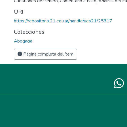
Cuestiones de Genero
,
Comentario a Fallo
,
Análisis del Fa
URI
https://repositorio.21.edu.ar/handle/ues21/25317
Colecciones
Abogacía
Página completa del ítem