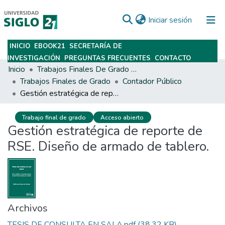
(current)
Iniciar sesión
INICIO
EBOOK21
SECRETARÍA DE
Subir
INVESTIGACIÓN
PREGUNTAS FRECUENTES
CONTACTO
Inicio
Trabajos Finales De Grado Y Posgrado
Trabajos Finales de Grado
Contador Público
Gestión estratégica de reporte de RSE. Diseño de armado de tablero.
Trabajo final de grado
Acceso abierto
Gestión estratégica de reporte de
RSE. Diseño de armado de tablero.
Archivos
TESIS DE CONSULTA EN SALA.pdf
(38.32 KB)