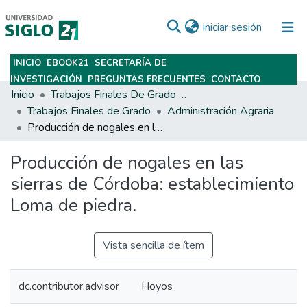
(current)
Iniciar sesión
INICIO
EBOOK21
SECRETARÍA DE
Subir
INVESTIGACIÓN
PREGUNTAS FRECUENTES
CONTACTO
Inicio
Trabajos Finales De Grado Y Posgrado
Trabajos Finales de Grado
Administración Agraria
Producción de nogales en las sierras de Córdoba: establecimiento Loma de piedra.
Producción de nogales en las
sierras de Córdoba: establecimiento
Loma de piedra.
Vista sencilla de ítem
dc.contributor.advisor
Hoyos