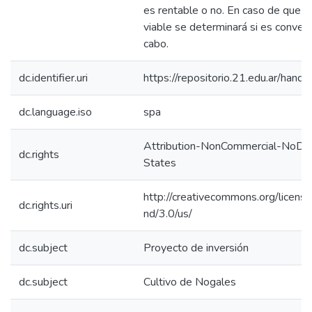
es rentable o no. En caso de que e
viable se determinará si es conveni
cabo.
dc.identifier.uri
https://repositorio.21.edu.ar/han
dc.language.iso
spa
Attribution-NonCommercial-NoDer
dc.rights
States
http://creativecommons.org/licens
dc.rights.uri
nd/3.0/us/
dc.subject
Proyecto de inversión
dc.subject
Cultivo de Nogales