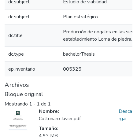
dc.subject
Estudio de viabilidad
dc.subject
Plan estratégico
Producción de nogales en las sierr
dc.title
establecimiento Loma de piedra.
dc.type
bachelorThesis
ep.inventario
005325
Archivos
Bloque original
Mostrando
1 - 1 de 1
Nombre:
Desca
Cottonaro Javier.pdf
rgar
Tamaño:
4.93 MB