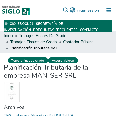
(current)
Iniciar sesión
INICIO
EBOOK21
SECRETARÍA DE
Subir
INVESTIGACIÓN
PREGUNTAS FRECUENTES
CONTACTO
Inicio
Trabajos Finales De Grado Y Posgrado
Trabajos Finales de Grado
Contador Público
Planificación Tributaria de la empresa MAN-SER SRL
Trabajo final de grado
Acceso abierto
Planificación Tributaria de la
empresa MAN-SER SRL
Archivos
TFG - Mariana Almada.pdf
(398.74 KB)