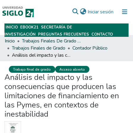
(current)
Iniciar sesión
INICIO
EBOOK21
SECRETARÍA DE
Subir
INVESTIGACIÓN
PREGUNTAS FRECUENTES
CONTACTO
Inicio
Trabajos Finales De Grado Y Posgrado
Trabajos Finales de Grado
Contador Público
Análisis del impacto y las consecuencias que producen las limitaciones de financiamiento en las Pymes, en contextos de inestabilidad
Trabajo final de grado
Acceso abierto
Análisis del impacto y las
consecuencias que producen las
limitaciones de financiamiento en
las Pymes, en contextos de
inestabilidad