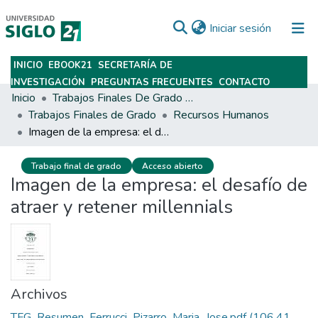
(current)
Iniciar sesión
INICIO
EBOOK21
SECRETARÍA DE
Subir
INVESTIGACIÓN
PREGUNTAS FRECUENTES
CONTACTO
Inicio
Trabajos Finales De Grado Y Posgrado
Trabajos Finales de Grado
Recursos Humanos
Imagen de la empresa: el desafío de atraer y retener millennials
Trabajo final de grado
Acceso abierto
Imagen de la empresa: el desafío de
atraer y retener millennials
Archivos
TFG_Resumen_Ferrucci_Pizarro_Maria_Jose.pdf
(106.41