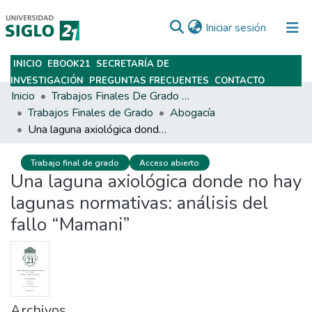
(current)
Iniciar sesión
INICIO
EBOOK21
SECRETARÍA DE
Subir
INVESTIGACIÓN
PREGUNTAS FRECUENTES
CONTACTO
Inicio
Trabajos Finales De Grado Y Posgrado
Trabajos Finales de Grado
Abogacía
Una laguna axiológica donde no hay lagunas normativas: análisis del fallo “Mamani”
Trabajo final de grado
Acceso abierto
Una laguna axiológica donde no hay
lagunas normativas: análisis del
fallo “Mamani”
Archivos