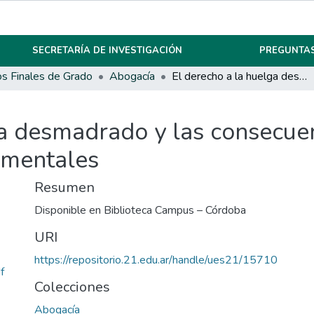
SECRETARÍA DE INVESTIGACIÓN
PREGUNTAS
os Finales de Grado
Abogacía
El derecho a la huelga desmadrado y las consecuencias de su abuso sobre derechos fundamentales
ga desmadrado y las consecue
amentales
Resumen
Disponible en Biblioteca Campus – Córdoba
URI
https://repositorio.21.edu.ar/handle/ues21/15710
f
Colecciones
Abogacía