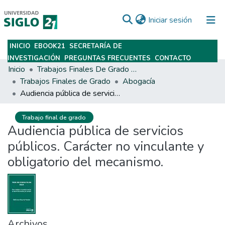
(current)
Iniciar sesión
INICIO
EBOOK21
SECRETARÍA DE
Subir
INVESTIGACIÓN
PREGUNTAS FRECUENTES
CONTACTO
Inicio
Trabajos Finales De Grado Y Posgrado
Trabajos Finales de Grado
Abogacía
Audiencia pública de servicios públicos. Carácter no vinculante y obligatorio del mecanismo.
Trabajo final de grado
Audiencia pública de servicios
públicos. Carácter no vinculante y
obligatorio del mecanismo.
Archivos