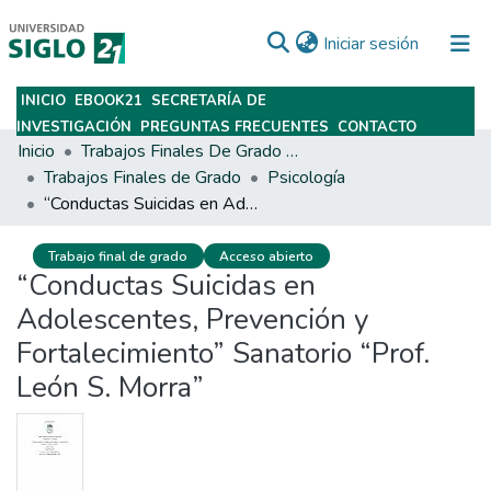
(current)
Iniciar sesión
INICIO
EBOOK21
SECRETARÍA DE
Subir
INVESTIGACIÓN
PREGUNTAS FRECUENTES
CONTACTO
Inicio
Trabajos Finales De Grado Y Posgrado
Trabajos Finales de Grado
Psicología
“Conductas Suicidas en Adolescentes, Prevención y Fortalecimiento” Sanatorio “Prof. León S. Morra”
Trabajo final de grado
Acceso abierto
“Conductas Suicidas en
Adolescentes, Prevención y
Fortalecimiento” Sanatorio “Prof.
León S. Morra”