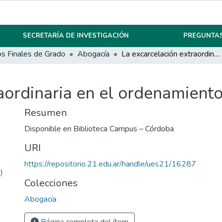
SECRETARÍA DE INVESTIGACIÓN
PREGUNTAS
os Finales de Grado
Abogacía
La excarcelación extraordinaria en el ordenamiento jurídico argentino.
aordinaria en el ordenamiento 
Resumen
Disponible en Biblioteca Campus – Córdoba
URI
https://repositorio.21.edu.ar/handle/ues21/16287
)
Colecciones
Abogacía