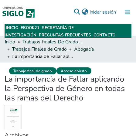
(current)
Iniciar sesión
INICIO
EBOOK21
SECRETARÍA DE
Subir
INVESTIGACIÓN
PREGUNTAS FRECUENTES
CONTACTO
Inicio
Trabajos Finales De Grado Y Posgrado
Trabajos Finales de Grado
Abogacía
La importancia de Fallar aplicando la Perspectiva de Género en todas las ramas del Derecho
Trabajo final de grado
Acceso abierto
La importancia de Fallar aplicando
la Perspectiva de Género en todas
las ramas del Derecho
Archivos