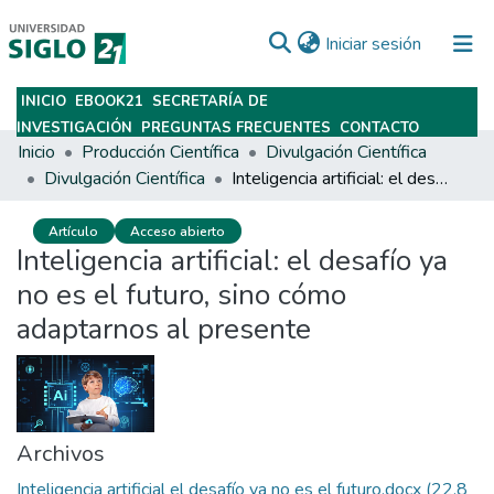
(current)
Iniciar sesión
INICIO
EBOOK21
SECRETARÍA DE
Subir
INVESTIGACIÓN
PREGUNTAS FRECUENTES
CONTACTO
Inicio
Producción Científica
Divulgación Científica
Divulgación Científica
Inteligencia artificial: el desafío ya no es el futuro, sino cómo adaptarnos al presente
Artículo
Acceso abierto
Inteligencia artificial: el desafío ya
no es el futuro, sino cómo
adaptarnos al presente
Archivos
Inteligencia artificial el desafío ya no es el futuro.docx
(22.8