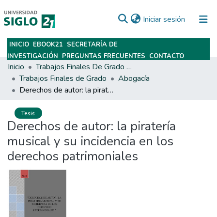
(current)
Iniciar sesión
INICIO
EBOOK21
SECRETARÍA DE
Subir
INVESTIGACIÓN
PREGUNTAS FRECUENTES
CONTACTO
Inicio
Trabajos Finales De Grado Y Posgrado
Trabajos Finales de Grado
Abogacía
Derechos de autor: la piratería musical y su incidencia en los derechos patrimoniales
Tesis
Derechos de autor: la piratería
musical y su incidencia en los
derechos patrimoniales