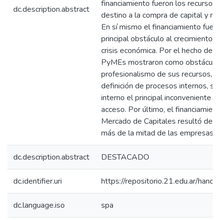
financiamiento fueron los recursos 
dc.description.abstract
destino a la compra de capital y ma
En sí mismo el financiamiento fue 
principal obstáculo al crecimiento 
crisis económica. Por el hecho de se
PyMEs mostraron como obstáculo l
profesionalismo de sus recursos, fa
definición de procesos internos, si
interno el principal inconveniente qu
acceso. Por último, el financiamient
Mercado de Capitales resultó des
más de la mitad de las empresas.
dc.description.abstract
DESTACADO
dc.identifier.uri
https://repositorio.21.edu.ar/han
dc.language.iso
spa