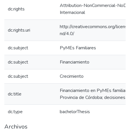
Attribution-NonCommercial-NoDeri
dc.rights
Internacional
http://creativecommons.org/licens
dc.rights.uri
nd/4.0/
dc.subject
PyMEs Familiares
dc.subject
Financiamiento
dc.subject
Crecimiento
Financiamiento en PyMEs familiare
dc.title
Provincia de Córdoba; decisiones y
dc.type
bachelorThesis
Archivos