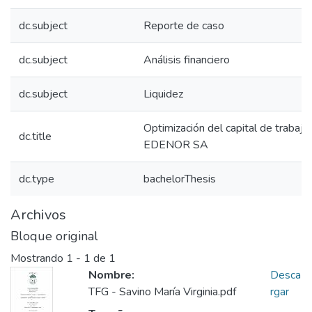
dc.subject
Reporte de caso
dc.subject
Análisis financiero
dc.subject
Liquidez
Optimización del capital de trabaj
dc.title
EDENOR SA
dc.type
bachelorThesis
Archivos
Bloque original
Mostrando
1 - 1 de 1
Nombre:
Desca
TFG - Savino María Virginia.pdf
rgar