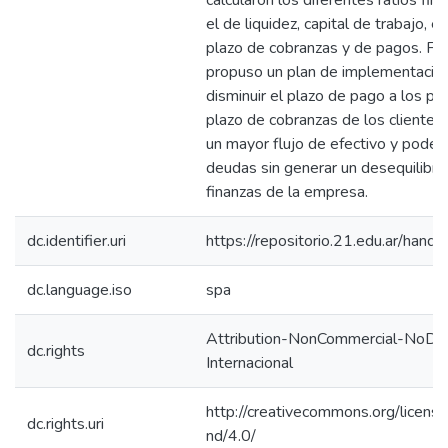
calcularon los diferentes ratios fi
el de liquidez, capital de trabajo, 
plazo de cobranzas y de pagos. Fi
propuso un plan de implementació
disminuir el plazo de pago a los pr
plazo de cobranzas de los clientes
un mayor flujo de efectivo y poder 
deudas sin generar un desequilibrio
finanzas de la empresa.
dc.identifier.uri
https://repositorio.21.edu.ar/han
dc.language.iso
spa
Attribution-NonCommercial-NoDeri
dc.rights
Internacional
http://creativecommons.org/licens
dc.rights.uri
nd/4.0/