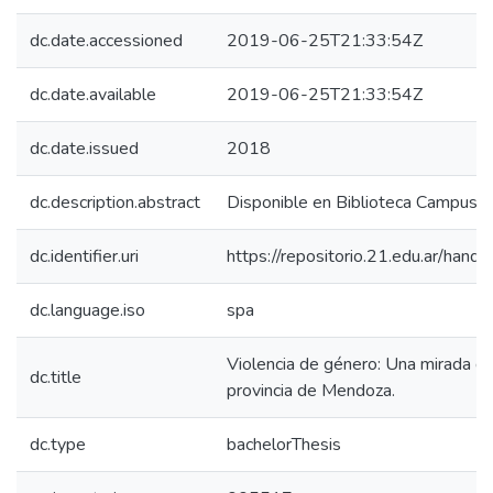
dc.date.accessioned
2019-06-25T21:33:54Z
dc.date.available
2019-06-25T21:33:54Z
dc.date.issued
2018
dc.description.abstract
Disponible en Biblioteca Campus 
dc.identifier.uri
https://repositorio.21.edu.ar/han
dc.language.iso
spa
Violencia de género: Una mirada d
dc.title
provincia de Mendoza.
dc.type
bachelorThesis