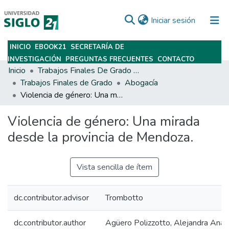
(current)
Iniciar sesión
INICIO
EBOOK21
SECRETARÍA DE
Subir
INVESTIGACIÓN
PREGUNTAS FRECUENTES
CONTACTO
Inicio
Trabajos Finales De Grado Y Posgrado
Trabajos Finales de Grado
Abogacía
Violencia de género: Una mirada desde la provincia de Mendoza.
Violencia de género: Una mirada
desde la provincia de Mendoza.
Vista sencilla de ítem
dc.contributor.advisor
Trombotto
dc.contributor.author
Agüero Polizzotto, Alejandra Anab