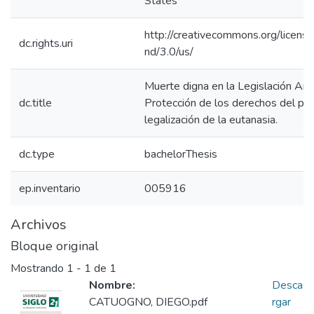
States
http://creativecommons.org/licens
dc.rights.uri
nd/3.0/us/
Muerte digna en la Legislación Arg
dc.title
Protección de los derechos del pac
legalización de la eutanasia.
dc.type
bachelorThesis
ep.inventario
005916
Archivos
Bloque original
Mostrando
1 - 1 de 1
Nombre:
Desca
CATUOGNO, DIEGO.pdf
rgar