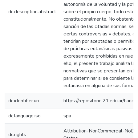
autonomía de la voluntad y la pote
dc.description.abstract
sobre el propio cuerpo, todo esto
constitucionalmente. No obstante e
sanción de las citadas normas, se 
ciertas controversias y debates, d
tendrían por aceptadas o permitidas
de prácticas eutanásicas pasivas e 
expresamente prohibidas en nuest
ello, el presente trabajo analiza la
normativas que se presentan en las
para determinar si se consiente la a
eutanasia en alguna de sus formas.
dc.identifier.uri
https://repositorio.21.edu.ar/han
dc.language.iso
spa
Attribution-NonCommercial-NoDer
dc.rights