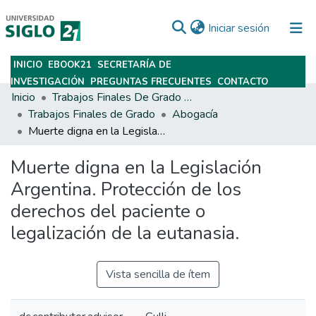
(current)
Iniciar sesión
INICIO
EBOOK21
SECRETARÍA DE
Subir
INVESTIGACIÓN
PREGUNTAS FRECUENTES
CONTACTO
Inicio
Trabajos Finales De Grado Y Posgrado
Trabajos Finales de Grado
Abogacía
Muerte digna en la Legislación Argentina. Protección de los derechos del paciente o legalización de la eutanasia.
Muerte digna en la Legislación
Argentina. Protección de los
derechos del paciente o
legalización de la eutanasia.
Vista sencilla de ítem