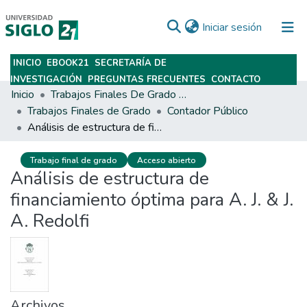
(current)
Iniciar sesión
INICIO
EBOOK21
SECRETARÍA DE
Subir
INVESTIGACIÓN
PREGUNTAS FRECUENTES
CONTACTO
Inicio
Trabajos Finales De Grado Y Posgrado
Trabajos Finales de Grado
Contador Público
Análisis de estructura de financiamiento óptima para A. J. & J. A. Redolfi
Trabajo final de grado
Acceso abierto
Análisis de estructura de
financiamiento óptima para A. J. & J.
A. Redolfi
Archivos