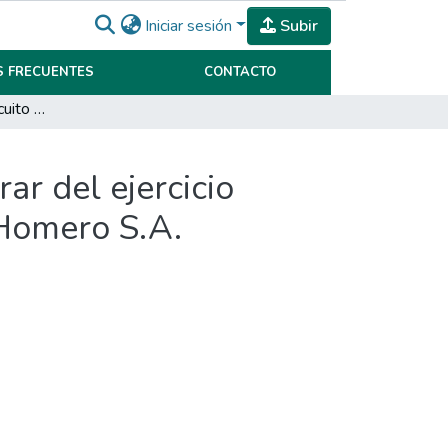
Iniciar sesión
Subir
 FRECUENTES
CONTACTO
Control interno del circuito ventas-cuentas por cobrar del ejercicio finalizado el 31-12-2010 de la empresa Plásticos Homero S.A.
ar del ejercicio
 Homero S.A.