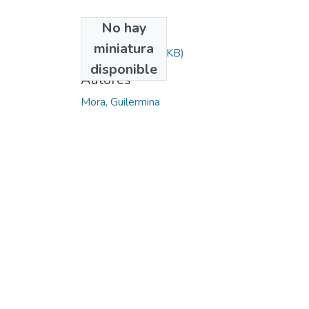
No hay
Archivos
miniatura
Mora.zip
(651.02 KB)
disponible
Autores
Mora, Guilermina