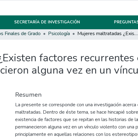
SECRETARÍA DE INVESTIGACIÓN
PREGUNTAS
os Finales de Grado
Psicología
Mujeres maltratadas ¿Existen factores recurrentes en la historia de las mujeres que permanecieron alguna vez en un vínculo violento con una pareja?
Existen factores recurrentes e
ieron alguna vez en un víncu
Resumen
La presente se corresponde con una investigación acerca
maltratadas. Dentro de éste tema, se hace hincapié sobre
existencia de factores que se repitan en las historias de 
permanecieron alguna vez en un vínculo violento con una 
principlamente en aquellas relaciones con los estereotip