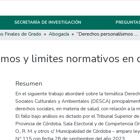
SECRETARÍA DE INVESTIGACIÓN
PREGUNTAS
os Finales de Grado
Abogacía
“Derechos personalísimos y limites normativos en decisiones a una muerte digna”
mos y limites normativos en 
Resumen
En el siguiente trabajo abordaré sobre la temática Dere
Sociales Culturales y Ambientales (DESCA) principalment
derechos sociales, en materia de salud, con relación a la 
El fallo bajo análisis es dictado por el Tribunal Superior de 
Provincia de Córdoba, Sala Electoral y de Competencia Ori
O., R. M. y otros c/ Municipalidad de Córdoba – amparo le
N.º 115 con fecha 28 de septiembre del año 2023.