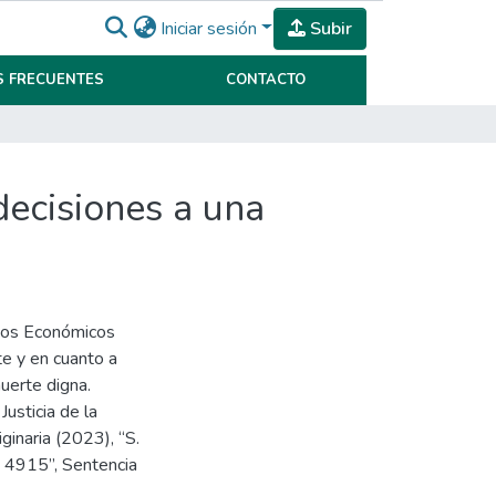
Iniciar sesión
Subir
 FRECUENTES
CONTACTO
decisiones a una
chos Económicos
e y en cuanto a
muerte digna.
Justicia de la
ginaria (2023), “S.
y 4915”, Sentencia