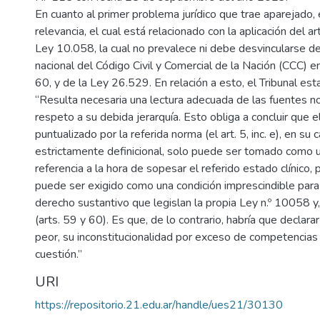
En cuanto al primer problema jurídico que trae aparejado,
relevancia, el cual está relacionado con la aplicación del art
Ley 10.058, la cual no prevalece ni debe desvincularse d
nacional del Código Civil y Comercial de la Nación (CCC) en
60, y de la Ley 26.529. En relación a esto, el Tribunal esta
“Resulta necesaria una lectura adecuada de las fuentes n
respeto a su debida jerarquía. Esto obliga a concluir que
puntualizado por la referida norma (el art. 5, inc. e), en su 
estrictamente definicional, solo puede ser tomado como 
referencia a la hora de sopesar el referido estado clínico,
puede ser exigido como una condición imprescindible para e
derecho sustantivo que legislan la propia Ley n.º 10058 y
(arts. 59 y 60). Es que, de lo contrario, habría que declarar 
peor, su inconstitucionalidad por exceso de competencias
cuestión.”
URI
https://repositorio.21.edu.ar/handle/ues21/30130