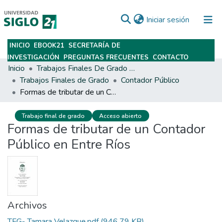
(current)
Iniciar sesión
INICIO
EBOOK21
SECRETARÍA DE
Subir
INVESTIGACIÓN
PREGUNTAS FRECUENTES
CONTACTO
Inicio
Trabajos Finales De Grado Y Posgrado
Trabajos Finales de Grado
Contador Público
Formas de tributar de un Contador Público en Entre Ríos
Trabajo final de grado
Acceso abierto
Formas de tributar de un Contador
Público en Entre Ríos
Archivos
TFG- Tamara Velazque.pdf
(946.79 KB)